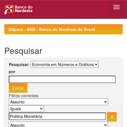
Skip
navigation
DSpace - BNB - Banco do Nordeste do Brasil
Pesquisar
Pesquisar:
por
Filtros correntes: