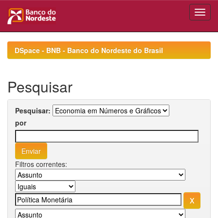
Skip
navigation
DSpace - BNB - Banco do Nordeste do Brasil
Pesquisar
Pesquisar:
por
Filtros correntes: