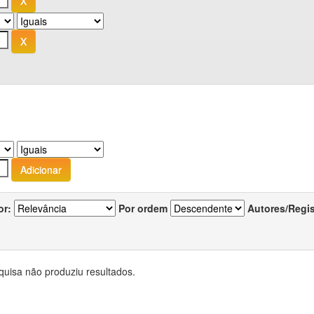
or:
Por ordem
Autores/Regi
quisa não produziu resultados.