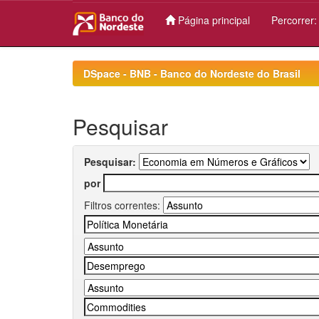
Página principal
Percorrer
Skip
navigation
DSpace - BNB - Banco do Nordeste do Brasil
Pesquisar
Pesquisar:
por
Filtros correntes: