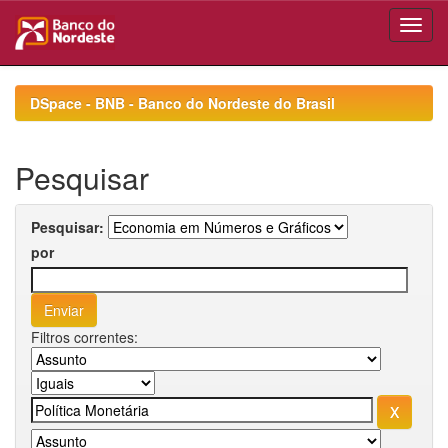
Skip
navigation
DSpace - BNB - Banco do Nordeste do Brasil
Pesquisar
Pesquisar:
por
Filtros correntes: