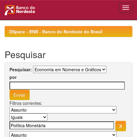
Skip
navigation
DSpace - BNB - Banco do Nordeste do Brasil
Pesquisar
Pesquisar:
por
Filtros correntes: