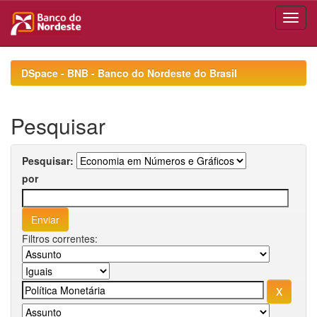
Skip
navigation
DSpace - BNB - Banco do Nordeste do Brasil
Pesquisar
Pesquisar:
por
Filtros correntes: