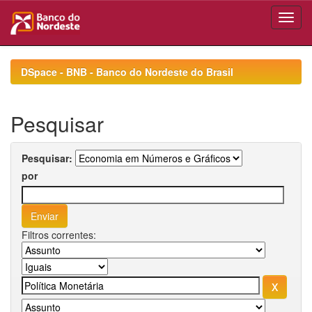
Skip
navigation
DSpace - BNB - Banco do Nordeste do Brasil
Pesquisar
Pesquisar:
por
Filtros correntes: