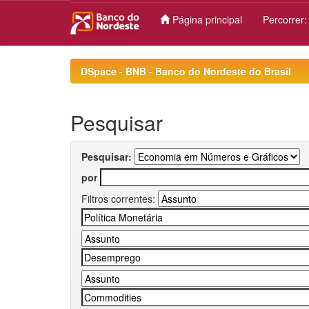
Página principal
Percorrer
Skip
navigation
DSpace - BNB - Banco do Nordeste do Brasil
Pesquisar
Pesquisar:
por
Filtros correntes: