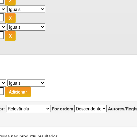
or:
Por ordem
Autores/Regi
quisa não produziu resultados.