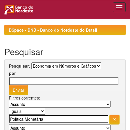
Skip
navigation
DSpace - BNB - Banco do Nordeste do Brasil
Pesquisar
Pesquisar:
por
Filtros correntes: