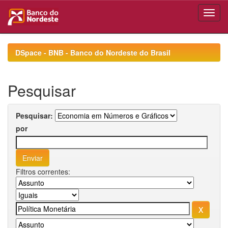
Skip
navigation
DSpace - BNB - Banco do Nordeste do Brasil
Pesquisar
Pesquisar:
por
Filtros correntes: