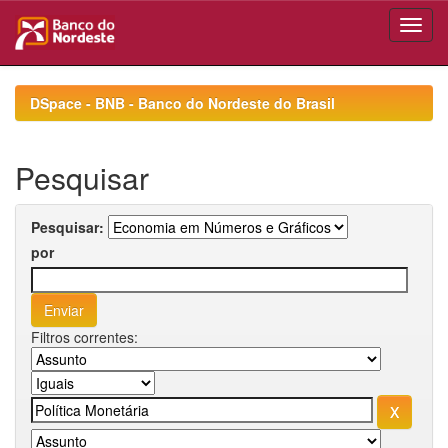
Skip
navigation
DSpace - BNB - Banco do Nordeste do Brasil
Pesquisar
Pesquisar:
por
Filtros correntes: