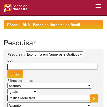
Skip
navigation
DSpace - BNB - Banco do Nordeste do Brasil
Pesquisar
Pesquisar:
por
Filtros correntes: