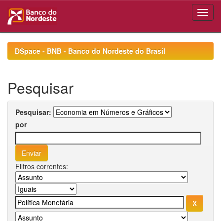
Skip
navigation
DSpace - BNB - Banco do Nordeste do Brasil
Pesquisar
Pesquisar:
por
Filtros correntes: