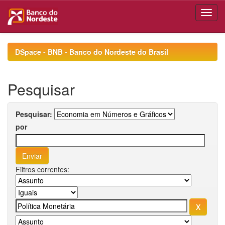
Skip
navigation
DSpace - BNB - Banco do Nordeste do Brasil
Pesquisar
Pesquisar:
por
Filtros correntes: