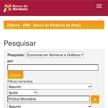
Skip
navigation
DSpace - BNB - Banco do Nordeste do Brasil
Pesquisar
Pesquisar:
por
Filtros correntes: