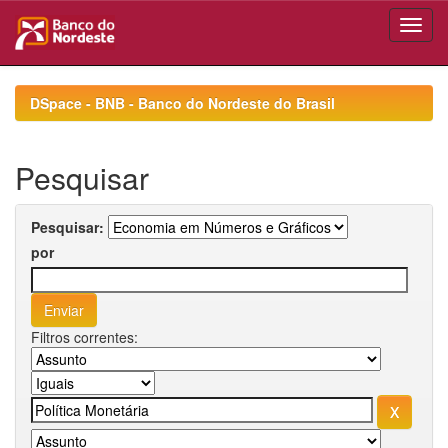
Skip
navigation
DSpace - BNB - Banco do Nordeste do Brasil
Pesquisar
Pesquisar:
por
Filtros correntes: