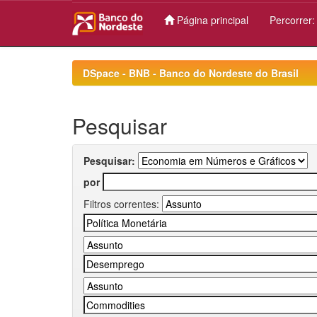
Página principal
Percorrer
Skip
navigation
DSpace - BNB - Banco do Nordeste do Brasil
Pesquisar
Pesquisar:
por
Filtros correntes: