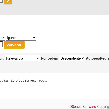
or:
Por ordem
Autores/Regi
quisa não produziu resultados.
DSpace Software
Copyrig