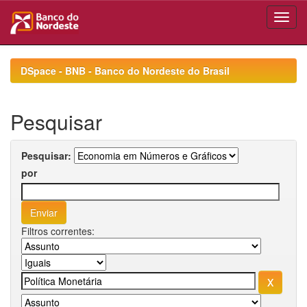
Skip
navigation
DSpace - BNB - Banco do Nordeste do Brasil
Pesquisar
Pesquisar:
por
Filtros correntes: