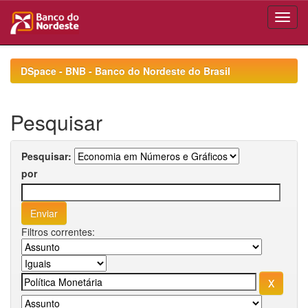
Skip
navigation
DSpace - BNB - Banco do Nordeste do Brasil
Pesquisar
Pesquisar:
por
Filtros correntes: