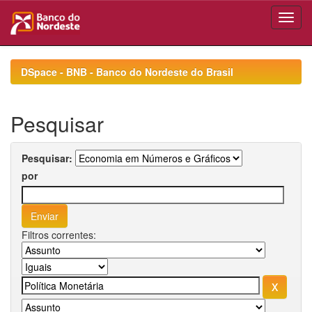
Skip
navigation
DSpace - BNB - Banco do Nordeste do Brasil
Pesquisar
Pesquisar:
por
Filtros correntes: