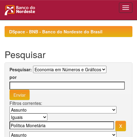
Skip
navigation
DSpace - BNB - Banco do Nordeste do Brasil
Pesquisar
Pesquisar:
por
Filtros correntes: