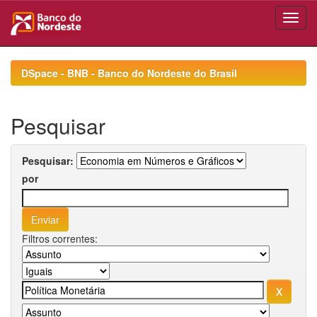
Skip
navigation
DSpace - BNB - Banco do Nordeste do Brasil
Pesquisar
Pesquisar:
por
Filtros correntes: