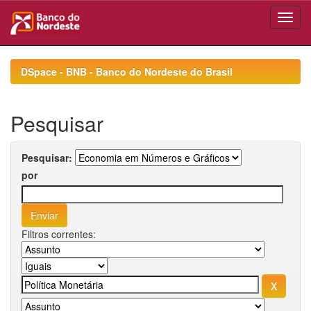
Skip
navigation
DSpace - BNB - Banco do Nordeste do Brasil
Pesquisar
Pesquisar:
por
Filtros correntes: