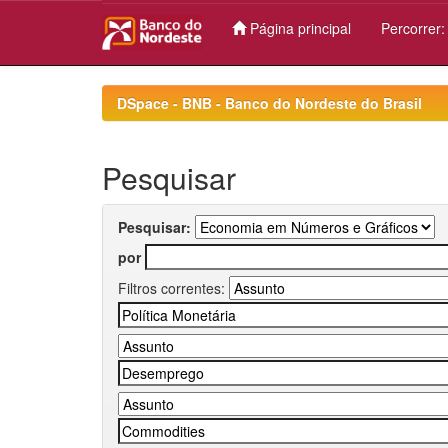
Página principal
Percorrer
Skip
navigation
DSpace - BNB - Banco do Nordeste do Brasil
Pesquisar
Pesquisar:
por
Filtros correntes: