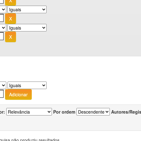
or:
Por ordem
Autores/Regi
quisa não produziu resultados.