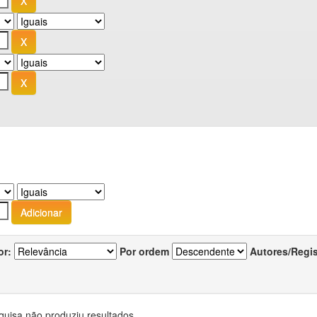
or:
Por ordem
Autores/Regi
quisa não produziu resultados.