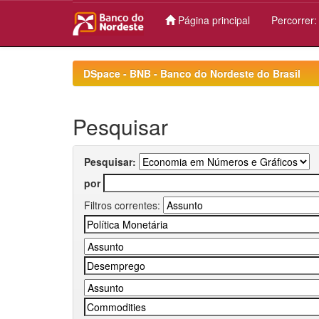
Página principal
Percorrer
Skip
navigation
DSpace - BNB - Banco do Nordeste do Brasil
Pesquisar
Pesquisar:
por
Filtros correntes: