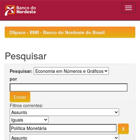
Skip
navigation
DSpace - BNB - Banco do Nordeste do Brasil
Pesquisar
Pesquisar:
por
Filtros correntes: