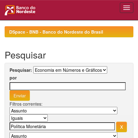
Skip
navigation
DSpace - BNB - Banco do Nordeste do Brasil
Pesquisar
Pesquisar:
por
Filtros correntes: