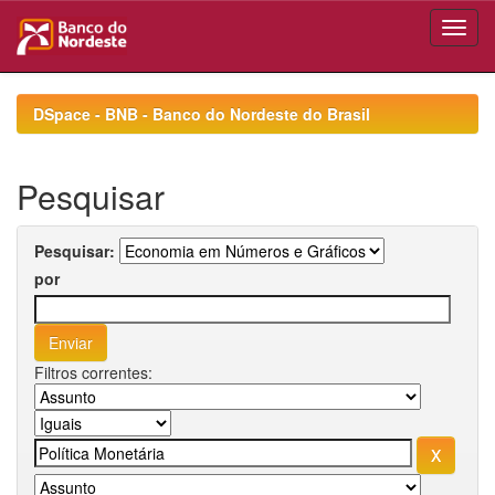
Skip
navigation
DSpace - BNB - Banco do Nordeste do Brasil
Pesquisar
Pesquisar:
por
Filtros correntes: