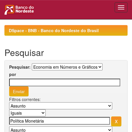
Skip
navigation
DSpace - BNB - Banco do Nordeste do Brasil
Pesquisar
Pesquisar:
por
Filtros correntes: