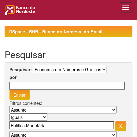
Skip
navigation
DSpace - BNB - Banco do Nordeste do Brasil
Pesquisar
Pesquisar:
por
Filtros correntes: