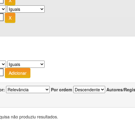
or:
Por ordem
Autores/Regi
quisa não produziu resultados.