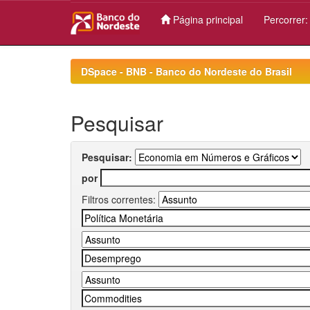
Página principal
Percorrer
Skip
navigation
DSpace - BNB - Banco do Nordeste do Brasil
Pesquisar
Pesquisar:
por
Filtros correntes: