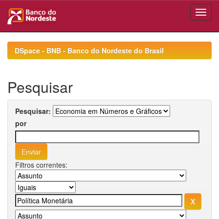
Skip
navigation
DSpace - BNB - Banco do Nordeste do Brasil
Pesquisar
Pesquisar:
por
Filtros correntes: