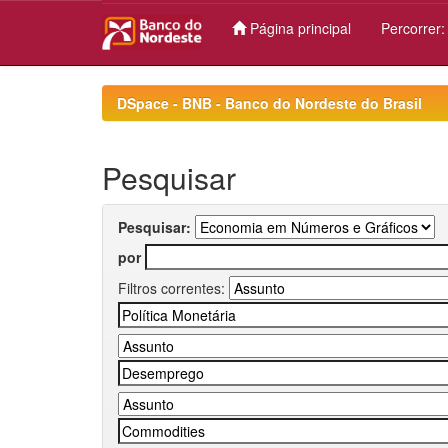
Página principal
Percorrer
Skip
navigation
DSpace - BNB - Banco do Nordeste do Brasil
Pesquisar
Pesquisar:
por
Filtros correntes: