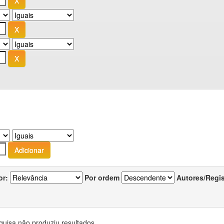
or:
Por ordem
Autores/Regi
quisa não produziu resultados.