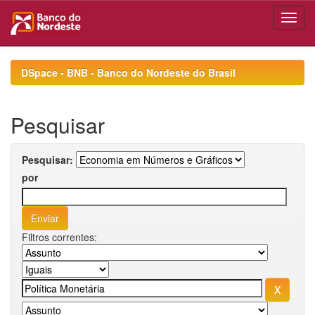
Skip
navigation
DSpace - BNB - Banco do Nordeste do Brasil
Pesquisar
Pesquisar:
por
Filtros correntes: