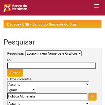
Skip
navigation
DSpace - BNB - Banco do Nordeste do Brasil
Pesquisar
Pesquisar:
por
Filtros correntes: