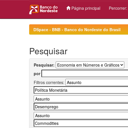
Página principal
Percorrer
Skip
navigation
DSpace - BNB - Banco do Nordeste do Brasil
Pesquisar
Pesquisar:
por
Filtros correntes: