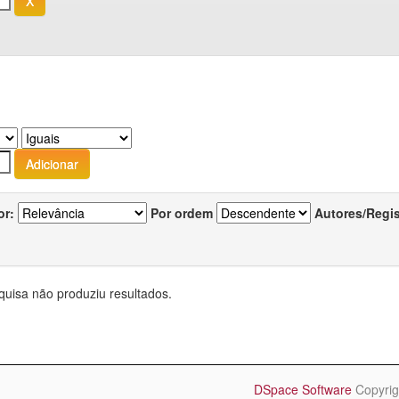
or:
Por ordem
Autores/Regi
quisa não produziu resultados.
DSpace Software
Copyrig