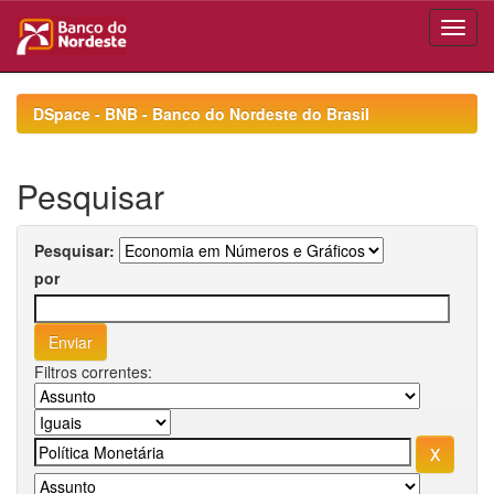
Skip
navigation
DSpace - BNB - Banco do Nordeste do Brasil
Pesquisar
Pesquisar:
por
Filtros correntes: