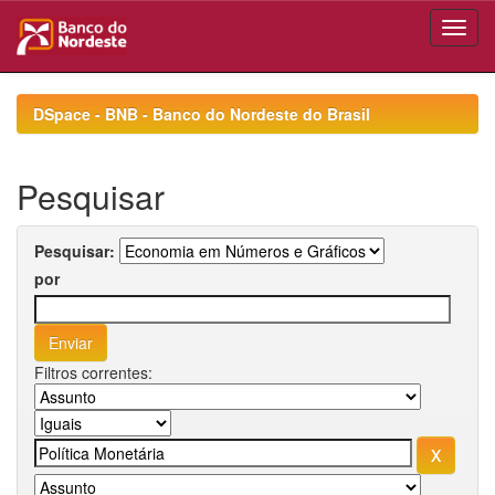
Skip
navigation
DSpace - BNB - Banco do Nordeste do Brasil
Pesquisar
Pesquisar:
por
Filtros correntes: