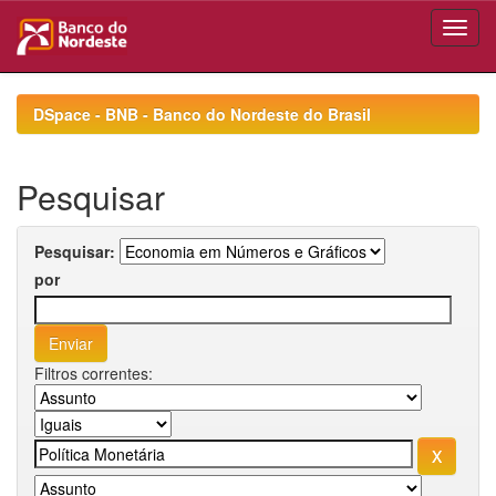
Skip
navigation
DSpace - BNB - Banco do Nordeste do Brasil
Pesquisar
Pesquisar:
por
Filtros correntes: