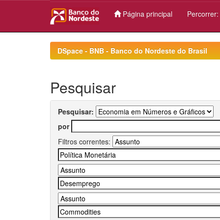
Página principal
Percorrer
Skip
navigation
DSpace - BNB - Banco do Nordeste do Brasil
Pesquisar
Pesquisar:
por
Filtros correntes: