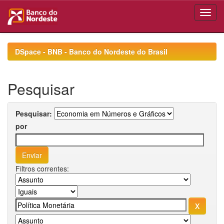
Skip
navigation
DSpace - BNB - Banco do Nordeste do Brasil
Pesquisar
Pesquisar:
por
Filtros correntes: