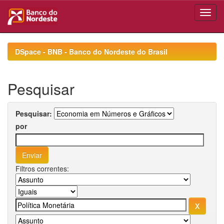
Skip
navigation
DSpace - BNB - Banco do Nordeste do Brasil
Pesquisar
Pesquisar:
por
Filtros correntes: