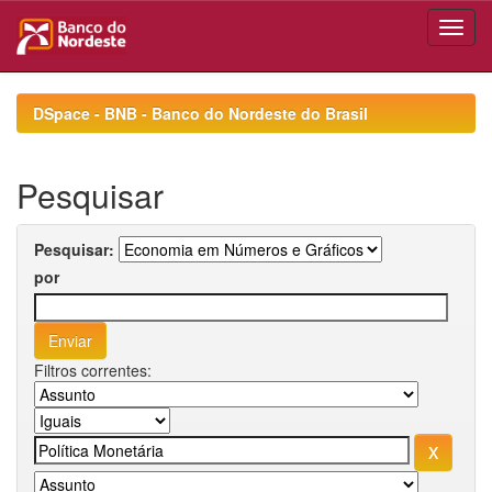
Skip
navigation
DSpace - BNB - Banco do Nordeste do Brasil
Pesquisar
Pesquisar:
por
Filtros correntes: