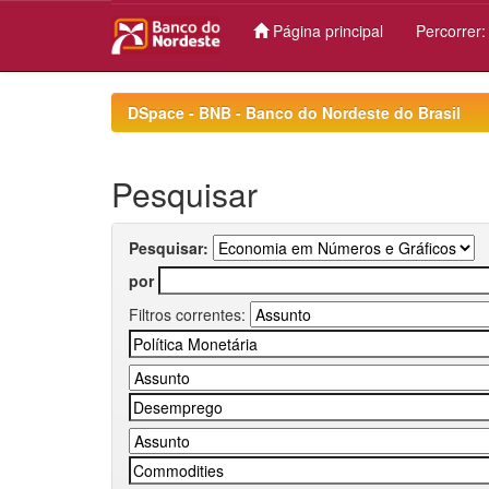
Página principal
Percorrer
Skip
navigation
DSpace - BNB - Banco do Nordeste do Brasil
Pesquisar
Pesquisar:
por
Filtros correntes: