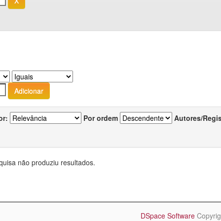
or:
Por ordem
Autores/Regi
quisa não produziu resultados.
DSpace Software
Copyrig