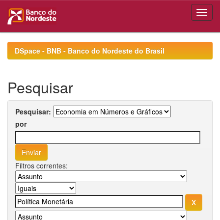
Skip
navigation
DSpace - BNB - Banco do Nordeste do Brasil
Pesquisar
Pesquisar:
por
Filtros correntes: