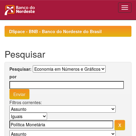
Skip
navigation
DSpace - BNB - Banco do Nordeste do Brasil
Pesquisar
Pesquisar:
por
Filtros correntes: