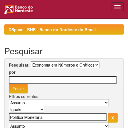
Skip
navigation
DSpace - BNB - Banco do Nordeste do Brasil
Pesquisar
Pesquisar:
por
Filtros correntes: