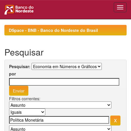
Skip
navigation
DSpace - BNB - Banco do Nordeste do Brasil
Pesquisar
Pesquisar:
por
Filtros correntes: