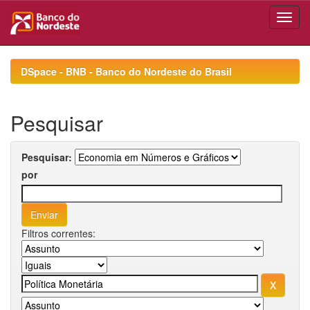
Skip
navigation
DSpace - BNB - Banco do Nordeste do Brasil
Pesquisar
Pesquisar:
por
Filtros correntes: