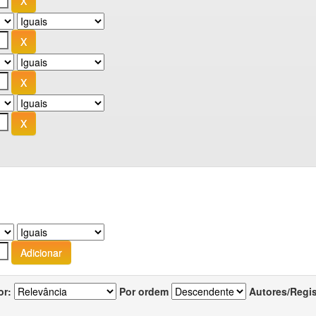
or:
Por ordem
Autores/Regi