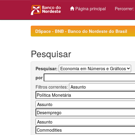
Página principal
Percorrer
Skip
navigation
DSpace - BNB - Banco do Nordeste do Brasil
Pesquisar
Pesquisar:
por
Filtros correntes: